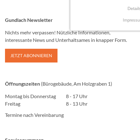
Detail
Gundlach Newsletter
Impress
NOTWENDIGE COO
Nichts mehr verpassen! Nützliche Informationen,
Essenzielle Cookies erm
interessante News und Unterhaltsames in knapper Form.
Funktionen und sind für d
Nutzung der Website erfor
JETZT ABONNIEREN
mindshape Cookie Con
Name:
Öffnungszeiten
(Bürogebäude, Am Holzgraben 1)
cookie_consent
Montag bis Donnerstag
8 - 17 Uhr
Anbieter:
Freitag
8 - 13 Uhr
Gundlach Bau und Immob
Termine nach Vereinbarung
Zweck:
Speichert die Einstellung
und Cookies zugelassen w
Servicenummern