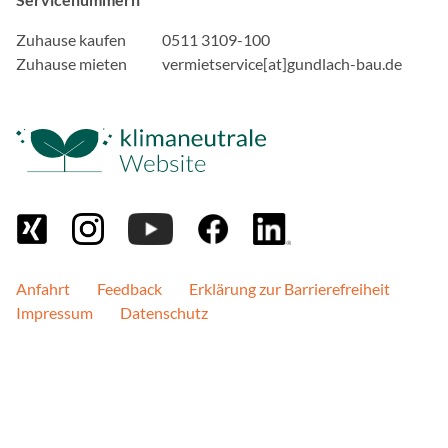
Cookie Laufzeit:
1 Jahr
Zuhause kaufen
0511 3109-100
Zuhause mieten
vermietservice[at]gundlach-bau.de
EXTERNE MEDIEN
Inhalte von Videoplattfo
Plattformen werden stand
Cookies von externen Med
der Zugriff auf diese Inha
Einwilligung mehr.
Google Maps
Anfahrt
Feedback
Erklärung zur Barrierefreiheit
Impressum
Datenschutz
Anbieter:
Google, Gordon House, Bar
Zweck:
Google stellt verschiede
Diese Seite nutzt Google