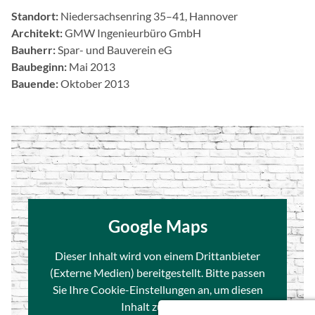
ä
Standort:
Niedersachsenring 35–41, Hannover
n
Architekt:
GMW Ingenieurbüro GmbH
g
Bauherr:
Spar- und Bauverein eG
l
Baubeginn:
Mai 2013
i
Bauende:
Oktober 2013
c
h
k
e
i
t
s
s
y
Google Maps
s
t
Dieser Inhalt wird von einem Drittanbieter
e
(Externe Medien) bereitgestellt. Bitte passen
m
Sie Ihre Cookie-Einstellungen an, um diesen
v
Inhalt zu laden.