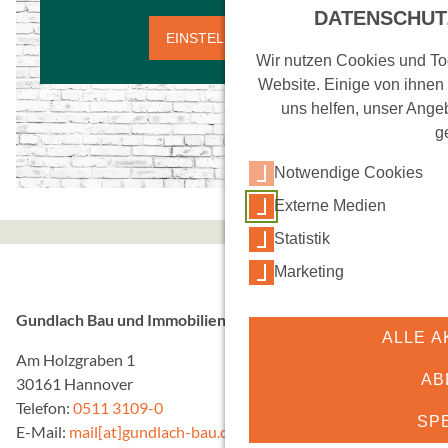
e
DATENSCHUT
r
EINSTELLUNGEN
w
Wir nutzen Cookies und Too
e
Website. Einige von ihnen
n
uns helfen, unser Angeb
d
g
e
Notwendige Cookies
t
.
Externe Medien
Statistik
Marketing
Gundlach Bau und Immobilien GmbH & Co. KG
ALLE A
Am Holzgraben 1
AB
30161 Hannover
Telefon:
0511 3109-0
SP
E-Mail:
mail[at]gundlach-bau.de