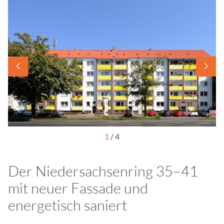
s
s
d
i
e
s
e
S
e
i
t
1
/
4
e
e
i
Der Niedersachsenring 35–41
n
mit neuer Fassade und
Z
energetisch saniert
u
g