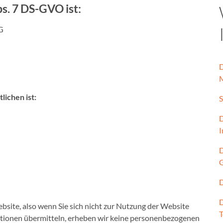
s. 7 DS-GVO ist:
G
D
M
ichen ist:
S
D
I
D
G
D
D
bsite, also wenn Sie sich nicht zur Nutzung der Website
ationen übermitteln, erheben wir keine personenbezogenen