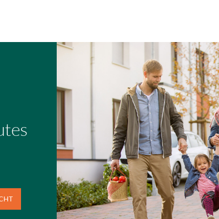
Gundlach Bau und Immob
Co. KG
Zweck:
Speichert die Einstellung
Besucher, welche Service
zugelassen werden sollen
Cookie Laufzeit:
1 Jahr
utes
EXTERNE MEDIEN
n
Inhalte von Videoplattfo
Plattformen werden stand
Cookies von externen Med
der Zugriff auf diese Inha
Einwilligung mehr.
ICHT
Google Maps