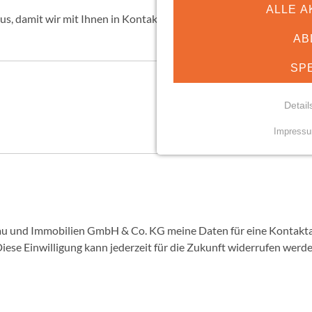
ALLE A
aus, damit wir mit Ihnen in Kontakt treten können.
AB
SP
Detail
Impress
NOTWENDIGE COO
Essenzielle Cookies erm
Funktionen und sind für d
Nutzung der Website erfor
 Daten für eine Kontaktaufnahme elektronisch verarbeitet. Die Daten
mindshape Cookie Con
iese Einwilligung kann jederzeit für die Zukunft widerrufen werd
Name:
cookie_consent
Anbieter: