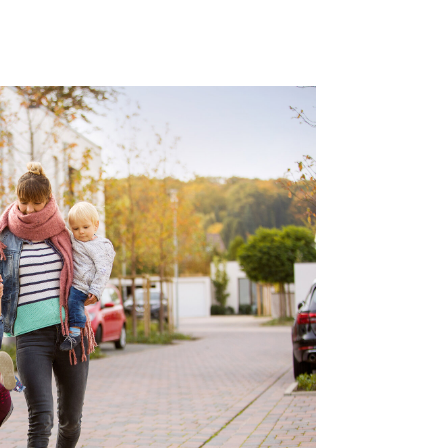
ilien GmbH &
en der
s und Cookies
.
rmen und Social-Media-
ardmäßig blockiert. Wenn
ien akzeptiert werden, bedarf
lte keiner manuellen