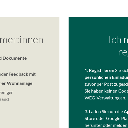
ümer:innen
Ich 
re
nd Dokumente
1.
Registrieren
Sie si
oder
Feedback
mit
persönlichen Einlad
Ihrer Wohnanlage
zuvor per Post zugesch
Sie haben keinen Code
eniger
WEG-Verwaltung an.
sand
3. Laden Sie nun die
A
Store oder Google Pla
herunter oder melden 