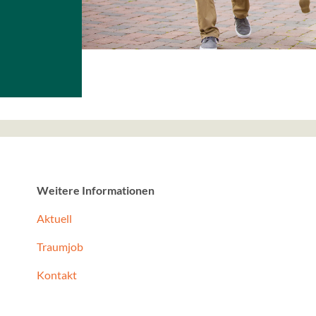
Anbieter:
Google, Gordon House, Ba
Dublin 4, Ireland
Zweck:
Google stellt verschiede
zur Verfügung. Diese Seit
Maps.
Social Media Postings
Weitere Informationen
Anbieter:
curator.io
Aktuell
Zweck:
Traumjob
Wir betten unsere Social 
über die Dienstleistung von
Kontakt
unsere Webseite ein. Daf
Serververbindungen zu d
Dienstleister aufgebaut.