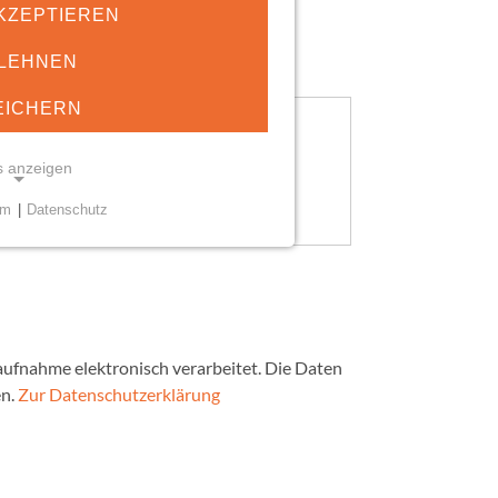
KZEPTIEREN
LEHNEN
EICHERN
s anzeigen
um
|
Datenschutz
KIES
öglichen grundlegende
ie einwandfreie Funktion und
derlich.
sent
en.
Zur Datenschutzerklärung