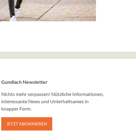
rrow Street,
ne Webservices
e nutzt Google
Gundlach Newsletter
Nichts mehr verpassen! Nützliche Informationen,
interessante News und Unterhaltsames in
knapper Form.
Media Postings
 curator.io in
ür werden
JETZT ABONNIEREN
iesem