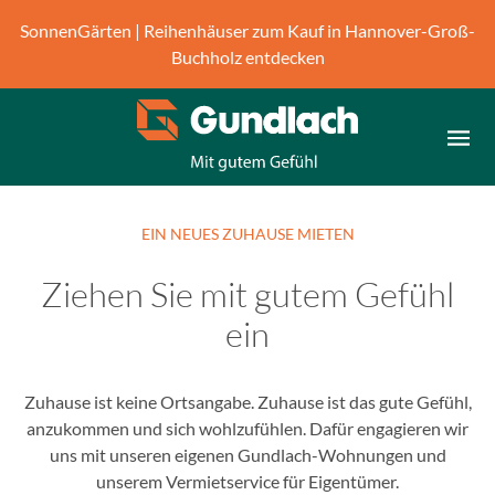
B
SonnenGärten | Reihenhäuser zum Kauf in Hannover-Groß-
i
Buchholz entdecken
t
t
e
b
e
a
c
EIN NEUES ZUHAUSE MIETEN
h
t
Ziehen Sie mit gutem Gefühl
e
ein
n
S
i
Zuhause ist keine Ortsangabe. Zuhause ist das gute Gefühl,
e
anzukommen und sich wohlzufühlen. Dafür engagieren wir
,
uns mit unseren eigenen Gundlach-Wohnungen und
d
unserem Vermietservice für Eigentümer.
a