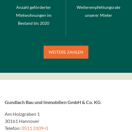
ImmoScout24
Anzahl geförderter
Weiterempfehlungsrate
Mietwohnungen im
unserer Mieter
Name:
JSESSIONID
Bestand bis 2020
Anbieter:
ImmoScout24 GmbH
Zweck:
WEITERE ZAHLEN
Anzeige von eingebettete
iFrame von ImmoScout.
Cookie Laufzeit:
Ende der Sitzung
Gundlach Bau und Immobilien GmbH & Co. KG
STATISTIK
Am Holzgraben 1
Statistik Cookies erfass
30161 Hannover
Informationen helfen uns 
Telefon:
0511 3109-0
Besucher unsere Website