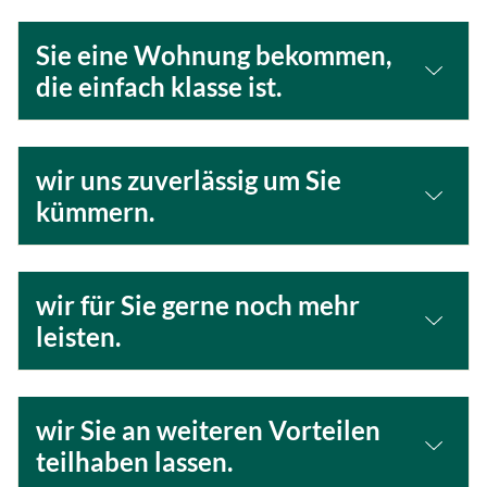
e
r
Sie eine Wohnung bekommen,
w
die einfach klasse ist.
e
n
d
e
wir uns zuverlässig um Sie
t
kümmern.
.
wir für Sie gerne noch mehr
leisten.
wir Sie an weiteren Vorteilen
teilhaben lassen.