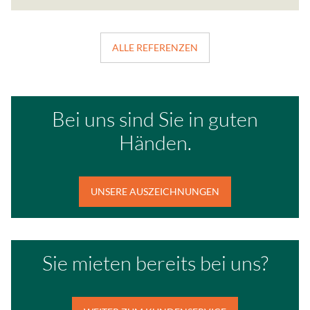
Name:
cookie_consent
ALLE REFERENZEN
Anbieter:
Gundlach Bau und Immob
Zweck:
Bei uns sind Sie in guten
Speichert die Einstellung
Händen.
und Cookies zugelassen w
Cookie Laufzeit:
1 Jahr
UNSERE AUSZEICHNUNGEN
EXTERNE MEDIEN
Inhalte von Videoplattfo
Sie mieten bereits bei uns?
Plattformen werden stand
Cookies von externen Med
der Zugriff auf diese Inha