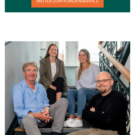
WEITER ZUM KUNDENSERVICE
Einwilligung mehr.
Google Maps
Anbieter:
Google, Gordon House, Bar
Zweck:
Google stellt verschiede
Diese Seite nutzt Google
Social Media Postings
Anbieter:
curator.io
Zweck:
Wir betten unsere Social 
Dienstleistung von curator
werden Serververbindunge