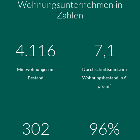
Wohnungsunternehmen in
Anbieter:
Zahlen
Sendinblue GmbH
Zweck:
Dient zur Darstellung de
bereitgstellt durch den Di
4.118
7,1
Perbit Stellenanzeigen
Mietwohnungen im
Durchschnittsmiete im
Name:
ARRAffinitySameSite, ARRA
Bestand
Wohnungsbestand in €
pro m²
Anbieter:
perbit Software GmbH
Zweck:
Wird verwendet, um Verke
mehreren Servern zu verte
302
96%
optimieren.