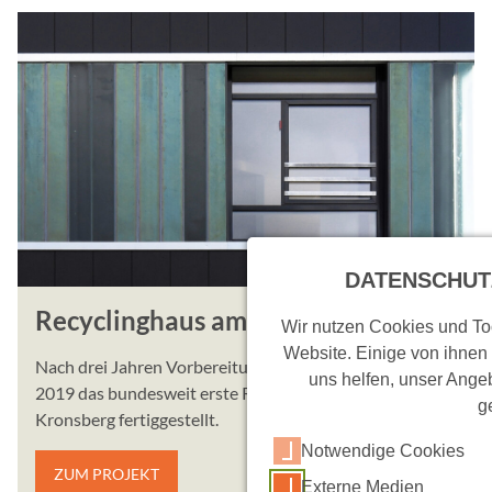
DATENSCHUT
Recyclinghaus am Kronsberg
Wir nutzen Cookies und Too
Website. Einige von ihnen
Nach drei Jahren Vorbereitungszeit wurde im Sommer
uns helfen, unser Angeb
2019 das bundesweit erste Recyclinghaus am
g
Kronsberg fertiggestellt.
Notwendige Cookies
ZUM PROJEKT
Externe Medien