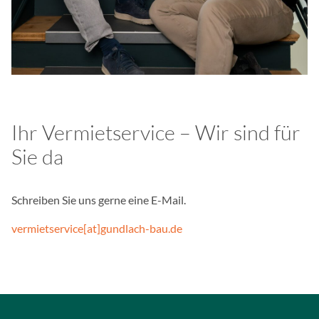
aufgebaut.
YouTube
Name:
GED_PLAYLIST_ACTIVIT
VISITOR_INFO1_LIVE__de
VISITOR_INFO1_LIVE__k
Ihr Vermietservice – Wir sind für
NID, ACLK_DATA, VISIT
Sie da
Anbieter:
Google Ireland Limited
Schreiben Sie uns gerne eine E-Mail.
Zweck:
Inhalte von YouTube könne
vermietservice[at]gundlach-bau.de
Cookie Laufzeit:
bis zu 18 Monate
Brevo Newsletter