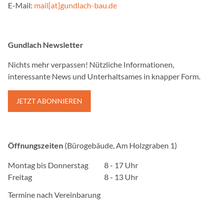
E-Mail:
mail[at]gundlach-bau.de
Google Analytics
Name:
Gundlach Newsletter
_gat_UA_114043058_1, _
Nichts mehr verpassen! Nützliche Informationen,
Anbieter:
interessante News und Unterhaltsames in knapper Form.
Google Ireland Limited, 
Dublin 4, Ireland
JETZT ABONNIEREN
Zweck:
Google Analytics dient de
statistische nicht persönli
interne Analysen verwende
Öffnungszeiten
(Bürogebäude, Am Holzgraben 1)
Besucher zu optimieren.
Montag bis Donnerstag
8 - 17 Uhr
Cookie Laufzeit:
Freitag
8 - 13 Uhr
bis zu 2 Jahre
Termine nach Vereinbarung
MARKETING