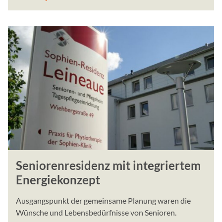
perbit Software GmbH
Zweck:
Wird verwendet, um Verke
mehreren Servern zu verte
optimieren.
ImmoScout24
Name:
JSESSIONID
Anbieter:
ImmoScout24 GmbH
Zweck:
Seniorenresidenz mit integriertem
Anzeige von eingebettete
Energiekonzept
iFrame von ImmoScout.
Cookie Laufzeit:
Ausgangspunkt der gemeinsame Planung waren die
Ende der Sitzung
Wünsche und Lebensbedürfnisse von Senioren.