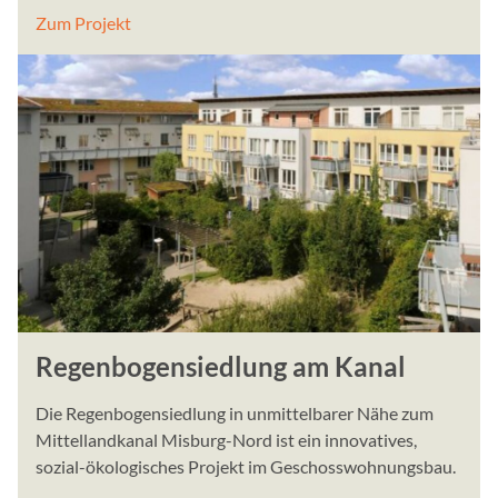
Zum Projekt
STATISTIK
Statistik Cookies erfass
Informationen helfen uns 
Besucher unsere Website
Google Analytics
Name:
_gat_UA_114043058_1, _
Anbieter:
Google Ireland Limited, 
Regenbogensiedlung am Kanal
Dublin 4, Ireland
Zweck:
Die Regenbogensiedlung in unmittelbarer Nähe zum
Google Analytics dient de
Mittellandkanal Misburg-Nord ist ein innovatives,
statistische nicht persönli
sozial-ökologisches Projekt im Geschosswohnungsbau.
interne Analysen verwende
Besucher zu optimieren.