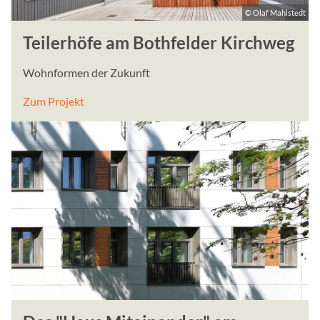
e
© Olaf Mahlstedt
r
Teilerhöfe am Bothfelder Kirchweg
w
e
Wohnformen der Zukunft
n
d
Zum Projekt
e
t
.