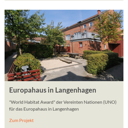
Anbieter:
curator.io
Zweck:
Wir betten unsere Social 
Dienstleistung von curator
werden Serververbindunge
aufgebaut.
YouTube
Name:
GED_PLAYLIST_ACTIVIT
VISITOR_INFO1_LIVE__de
Europahaus in Langenhagen
VISITOR_INFO1_LIVE__k
NID, ACLK_DATA, VISIT
"World Habitat Award" der Vereinten Nationen (UNO)
Anbieter:
für das Europahaus in Langenhagen
Google Ireland Limited
Zum Projekt
Zweck: