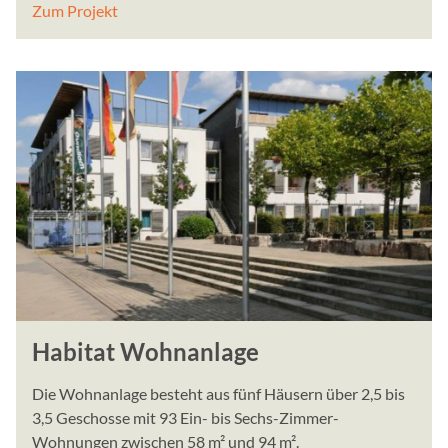
Zum Projekt
3 Monate
Google AdSense
Name:
_gcl_au
Anbieter:
Google Ireland Limited, 
Dublin 4, Ireland
Zweck:
Cookie von Google, das f
Anzeigenmessung verwend
Cookie Laufzeit:
Habitat Wohnanlage
1 Monat
Die Wohnanlage besteht aus fünf Häusern über 2,5 bis
Google Tag Manager
3,5 Geschosse mit 93 Ein- bis Sechs-Zimmer-
Wohnungen zwischen 58 m² und 94 m².