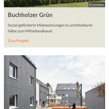
ä
© homebase
n
g
Buchholzer Grün
l
i
Sozial geförderte Mietwohnungen in unmittelbarer
c
Nähe zum Mittellandkanal
h
Zum Projekt
k
e
i
t
s
s
y
s
t
e
m
v