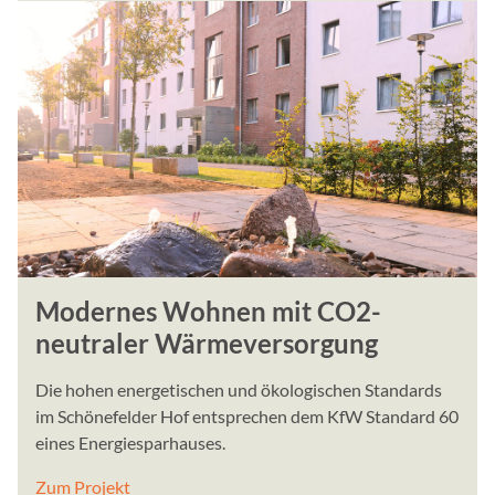
Inhalte von YouTube könne
Cookie Laufzeit:
bis zu 18 Monate
Brevo Newsletter
Anbieter:
Sendinblue GmbH
Zweck:
Dient zur Darstellung de
bereitgstellt durch den Di
Modernes Wohnen mit CO2-
neutraler Wärmeversorgung
Perbit Stellenanzeigen
Die hohen energetischen und ökologischen Standards
Name:
im Schönefelder Hof entsprechen dem KfW Standard 60
ARRAffinitySameSite, ARRA
eines Energiesparhauses.
Anbieter:
Zum Projekt