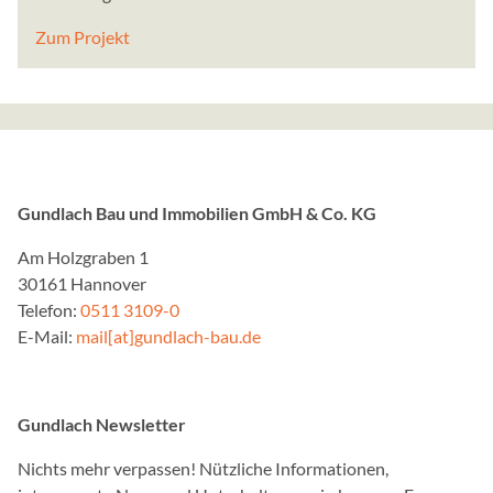
Name:
_ga,_gat,_gid
Zum Projekt
Anbieter:
Google Ireland Limited, 
Dublin 4, Ireland
Zweck:
Cookie von Google zur Ste
und Ereignisbehandlung.
Gundlach Bau und Immobilien GmbH & Co. KG
Cookie Laufzeit:
Am Holzgraben 1
2 Jahre
30161 Hannover
Telefon:
0511 3109-0
E-Mail:
mail[at]gundlach-bau.de
LinkedIn Insight-Tag
Name:
bcookie, bscookie, lidc, 
Gundlach Newsletter
Anbieter:
Nichts mehr verpassen! Nützliche Informationen,
LinkedIn Corporation