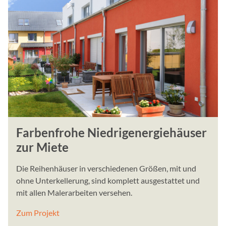
EXTERNE MEDIEN
Inhalte von Videoplattfo
Plattformen werden stand
Cookies von externen Med
der Zugriff auf diese Inha
Einwilligung mehr.
Google Maps
Anbieter:
Farbenfrohe Niedrigenergiehäuser
Google, Gordon House, Bar
zur Miete
Zweck:
Die Reihenhäuser in verschiedenen Größen, mit und
Google stellt verschiede
ohne Unterkellerung, sind komplett ausgestattet und
Diese Seite nutzt Google
mit allen Malerarbeiten versehen.
Social Media Postings
Zum Projekt