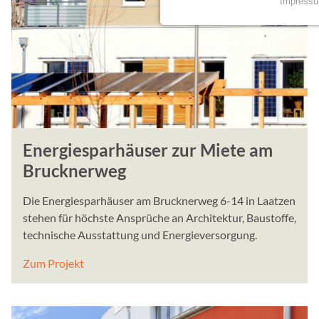
Impress
NOTWENDIGE COO
Essenzielle Cookies erm
Funktionen und sind für d
Nutzung der Website erfor
mindshape Cookie Con
Name:
Energiesparhäuser zur Miete am
cookie_consent
Brucknerweg
Anbieter:
Gundlach Bau und Immob
Die Energiesparhäuser am Brucknerweg 6-14 in Laatzen
stehen für höchste Ansprüche an Architektur, Baustoffe,
Zweck:
Speichert die Einstellung
technische Ausstattung und Energieversorgung.
und Cookies zugelassen w
Zum Projekt
Cookie Laufzeit:
1 Jahr