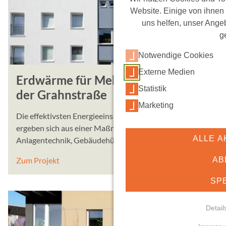
Website. Einige von ihnen
uns helfen, unser Angeb
g
Notwendige Cookies
Externe Medien
Erdwärme für Mehrfamilienhaus in
Statistik
der Grahnstraße
Marketing
Die effektivsten Energieeinsparungen bei Gebäuden
ergeben sich aus einer Maßnahmenkombination von
ALLE A
Anlagentechnik, Gebäudehülle und Energieträger.
AB
Zum Projekt
SP
Detail