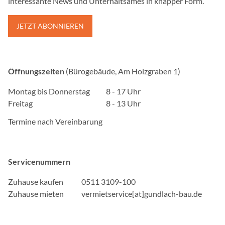
interessante News und Unterhaltsames in knapper Form.
Zweck:
Wird genutzt, um Besuche
JETZT ABONNIEREN
verfolgen, und relevante
Präferenzen des Besuche
Cookie Laufzeit:
2 Jahre
Öffnungszeiten
(Bürogebäude, Am Holzgraben 1)
Montag bis Donnerstag
8 - 17 Uhr
Freitag
8 - 13 Uhr
Termine nach Vereinbarung
Servicenummern
Zuhause kaufen
0511 3109-100
Zuhause mieten
vermietservice[at]gundlach-bau.de