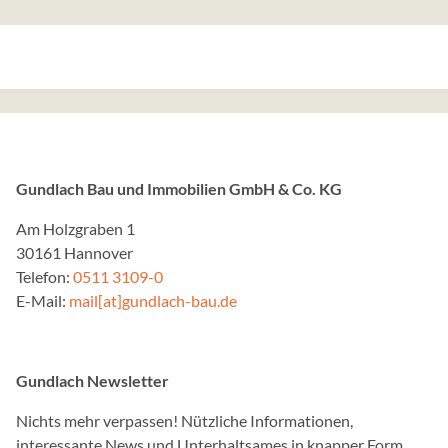
Anbieter:
Gundlach Bau und Immob
Zweck:
Speichert die Einstellung
und Cookies zugelassen w
Cookie Laufzeit:
1 Jahr
Gundlach Bau und Immobilien GmbH & Co. KG
Am Holzgraben 1
30161 Hannover
EXTERNE MEDIEN
Telefon:
0511 3109-0
Inhalte von Videoplattfo
E-Mail:
mail[at]gundlach-bau.de
Plattformen werden stand
Cookies von externen Med
der Zugriff auf diese Inha
Gundlach Newsletter
Einwilligung mehr.
Nichts mehr verpassen! Nützliche Informationen,
Google Maps
interessante News und Unterhaltsames in knapper Form.