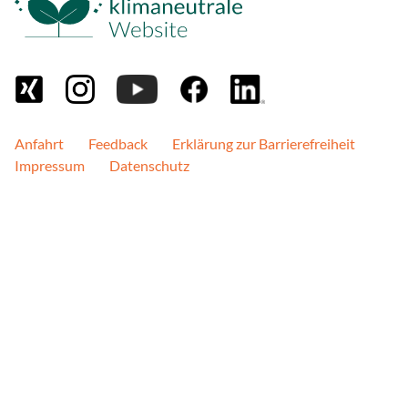
Name:
GED_PLAYLIST_ACTIVIT
VISITOR_INFO1_LIVE__de
VISITOR_INFO1_LIVE__k
NID, ACLK_DATA, VISIT
Anbieter:
Anfahrt
Feedback
Erklärung zur Barrierefreiheit
Google Ireland Limited
Impressum
Datenschutz
Zweck:
Inhalte von YouTube könne
Cookie Laufzeit:
bis zu 18 Monate
Brevo Newsletter
Anbieter:
Sendinblue GmbH