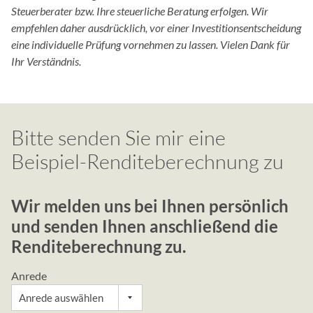
ä
Steuerberater bzw. Ihre steuerliche Beratung erfolgen. Wir
n
empfehlen daher ausdrücklich, vor einer Investitionsentscheidung
g
eine individuelle Prüfung vornehmen zu lassen. Vielen Dank für
l
Ihr Verständnis.
i
c
h
k
Bitte senden Sie mir eine
e
i
Beispiel-Renditeberechnung zu
t
s
Wir melden uns bei Ihnen persönlich
s
y
und senden Ihnen anschließend die
s
Renditeberechnung zu.
t
e
Anrede
m
v