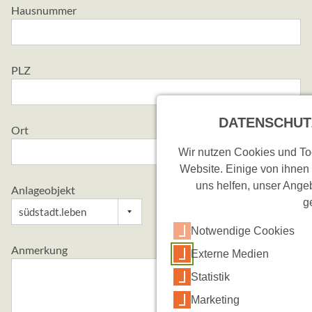
Hausnummer
PLZ
DATENSCHUT
Ort
Wir nutzen Cookies und Too
Website. Einige von ihnen
uns helfen, unser Angeb
Anlageobjekt
g
Notwendige Cookies
Anmerkung
Externe Medien
Statistik
Marketing