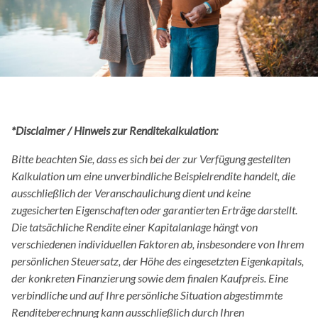
s
s
d
i
e
s
e
*Disclaimer / Hinweis zur Renditekalkulation:
S
e
Bitte beachten Sie, dass es sich bei der zur Verfügung gestellten
i
Kalkulation um eine unverbindliche Beispielrendite handelt, die
t
ausschließlich der Veranschaulichung dient und keine
e
zugesicherten Eigenschaften oder garantierten Erträge darstellt.
e
Die tatsächliche Rendite einer Kapitalanlage hängt von
i
verschiedenen individuellen Faktoren ab, insbesondere von Ihrem
n
persönlichen Steuersatz, der Höhe des eingesetzten Eigenkapitals,
Z
der konkreten Finanzierung sowie dem finalen Kaufpreis. Eine
u
verbindliche und auf Ihre persönliche Situation abgestimmte
g
Renditeberechnung kann ausschließlich durch Ihren