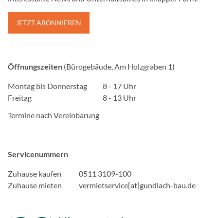
Anbieter:
JETZT ABONNIEREN
Google, Gordon House, Bar
Zweck:
Google stellt verschiede
Diese Seite nutzt Google
Öffnungszeiten
(Bürogebäude, Am Holzgraben 1)
Montag bis Donnerstag
8 - 17 Uhr
Social Media Postings
Freitag
8 - 13 Uhr
Anbieter:
Termine nach Vereinbarung
curator.io
Zweck:
Wir betten unsere Social 
Servicenummern
Dienstleistung von curator
werden Serververbindunge
Zuhause kaufen
0511 3109-100
aufgebaut.
Zuhause mieten
vermietservice[at]gundlach-bau.de
YouTube