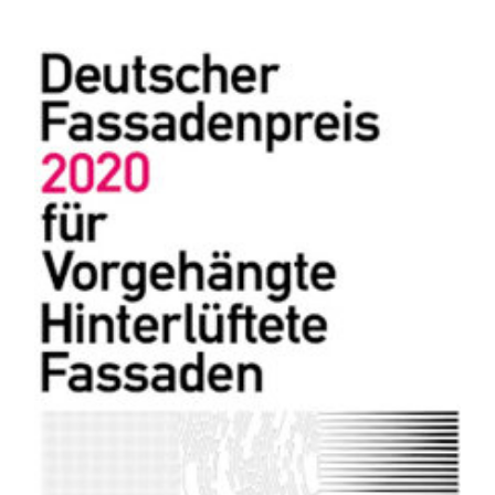
Cookie Laufzeit:
bis zu 18 Monate
Brevo Newsletter
Anbieter:
Sendinblue GmbH
Zweck:
Dient zur Darstellung de
bereitgstellt durch den Di
Perbit Stellenanzeigen
Name:
ARRAffinitySameSite, ARRA
Anbieter:
perbit Software GmbH