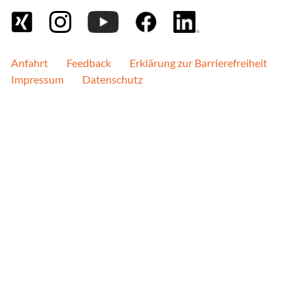
Wird genutzt, um Besuche
verfolgen, und relevante
Präferenzen des Besuche
Cookie Laufzeit:
Anfahrt
Feedback
Erklärung zur Barrierefreiheit
2 Jahre
Impressum
Datenschutz