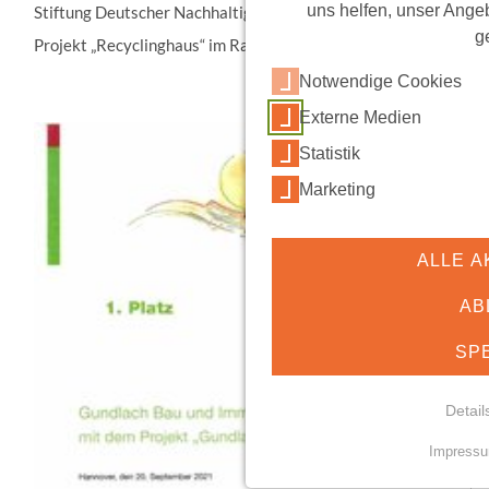
uns helfen, unser Angeb
Stiftung Deutscher Nachhaltigkeitspreis haben unser
g
Projekt „Recyclinghaus“ im Rahmen des…
Notwendige Cookies
Externe Medien
Statistik
Marketing
ALLE A
AB
SP
Detail
Impress
NOTWENDIGE COO