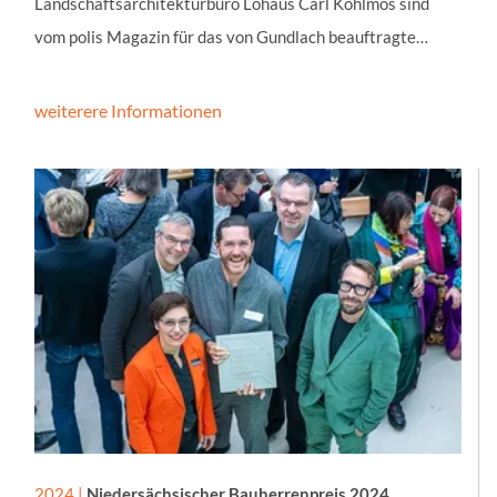
Landschaftsarchitekturbüro Lohaus Carl Köhlmos sind
e
vom polis Magazin für das von Gundlach beauftragte…
r
w
e
weiterere Informationen
n
d
e
t
.
2024 |
Niedersächsischer Bauherrenpreis 2024