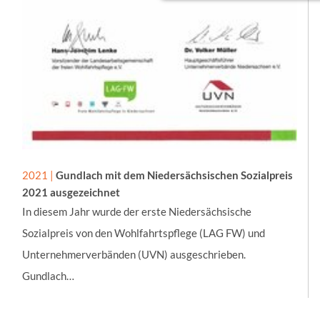
Essenzielle Cookies erm
Funktionen und sind für d
Nutzung der Website erfor
mindshape Cookie Con
Name:
cookie_consent
Anbieter:
Gundlach Bau und Immob
2021 |
Gundlach mit dem Niedersächsischen Sozialpreis
2021 ausgezeichnet
Zweck:
Speichert die Einstellung
In diesem Jahr wurde der erste Niedersächsische
und Cookies zugelassen w
Sozialpreis von den Wohlfahrtspflege (LAG FW) und
Cookie Laufzeit:
Unternehmerverbänden (UVN) ausgeschrieben.
1 Jahr
Gundlach…