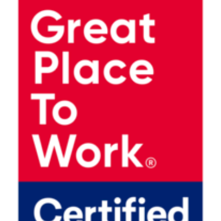
STATISTIK
Statistik Cookies erfass
Informationen helfen uns 
Besucher unsere Website
Google Analytics
Name:
_gat_UA_114043058_1, _
Anbieter:
Google Ireland Limited, 
Dublin 4, Ireland
Zweck:
Google Analytics dient de
statistische nicht persönli
interne Analysen verwende
Besucher zu optimieren.