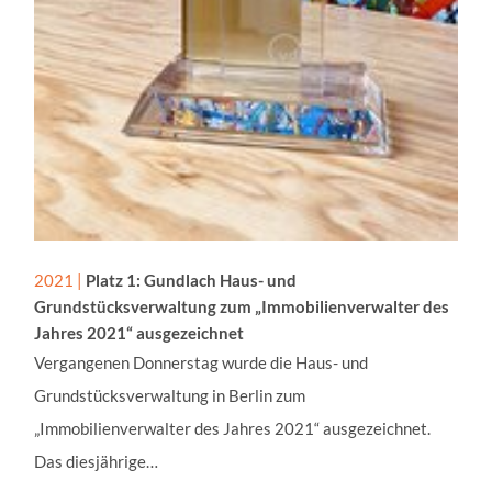
Zweck:
Wir betten unsere Social 
Dienstleistung von curator
werden Serververbindunge
aufgebaut.
YouTube
Name:
GED_PLAYLIST_ACTIVIT
2021 |
Platz 1: Gundlach Haus- und
VISITOR_INFO1_LIVE__de
Grundstücksverwaltung zum „Immobilienverwalter des
VISITOR_INFO1_LIVE__k
Jahres 2021“ ausgezeichnet
NID, ACLK_DATA, VISIT
Vergangenen Donnerstag wurde die Haus- und
Anbieter:
Grundstücksverwaltung in Berlin zum
Google Ireland Limited
„Immobilienverwalter des Jahres 2021“ ausgezeichnet.
Zweck:
Das diesjährige…
Inhalte von YouTube könne