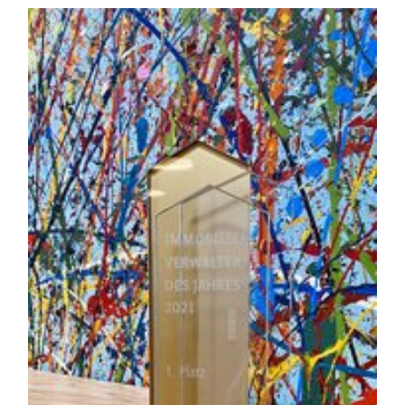
EXTERNE MEDIEN
Inhalte von Videoplattfo
Plattformen werden stand
Cookies von externen Med
der Zugriff auf diese Inha
Einwilligung mehr.
Google Maps
Anbieter:
Google, Gordon House, Bar
Zweck:
Google stellt verschiede
Diese Seite nutzt Google
Social Media Postings
Anbieter:
curator.io