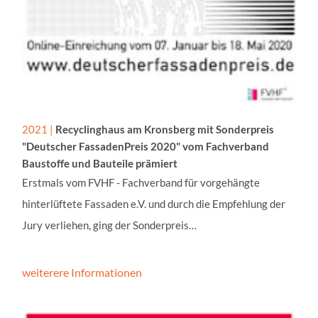
Zweck:
Wird verwendet, um Verke
mehreren Servern zu verte
optimieren.
ImmoScout24
Name:
2021 |
Recyclinghaus am Kronsberg mit Sonderpreis
JSESSIONID
"Deutscher FassadenPreis 2020" vom Fachverband
Anbieter:
Baustoffe und Bauteile prämiert
ImmoScout24 GmbH
Erstmals vom FVHF - Fachverband für vorgehängte
hinterlüftete Fassaden e.V. und durch die Empfehlung der
Zweck:
Anzeige von eingebettete
Jury verliehen, ging der Sonderpreis…
iFrame von ImmoScout.
Cookie Laufzeit:
weiterere Informationen
Ende der Sitzung