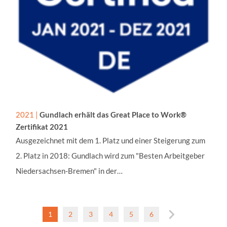
Cookie Laufzeit:
bis zu 2 Jahre
MARKETING
Meta Pixel
Name:
_fbp
2021 |
Gundlach erhält das Great Place to Work®
Anbieter:
Zertifikat 2021
Meta Platforms Ireland Li
Ausgezeichnet mit dem 1. Platz und einer Steigerung zum
Dublin 2, Ireland
2. Platz in 2018: Gundlach wird zum "Besten Arbeitgeber
Zweck:
Niedersachsen-Bremen" in der…
Cookie von Facebook, das
Targeting und Anzeigenm
Cookie Laufzeit:
1
2
3
4
5
6
3 Monate