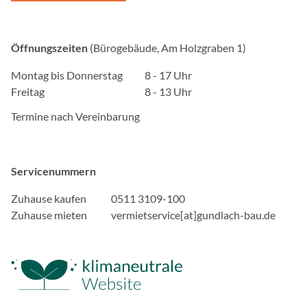
Anbieter:
Google Ireland Limited, 
Öffnungszeiten
(Bürogebäude, Am Holzgraben 1)
Dublin 4, Ireland
Zweck:
Montag bis Donnerstag
8 - 17 Uhr
Cookie von Google zur Ste
Freitag
8 - 13 Uhr
und Ereignisbehandlung.
Termine nach Vereinbarung
Cookie Laufzeit:
2 Jahre
Servicenummern
LinkedIn Insight-Tag
Zuhause kaufen
0511 3109-100
Name:
Zuhause mieten
vermietservice[at]gundlach-bau.de
bcookie, bscookie, lidc, 
Anbieter:
LinkedIn Corporation
Zweck: