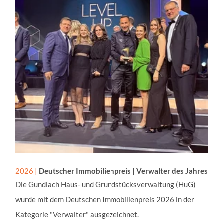
s
s
d
i
e
s
e
S
e
i
t
e
e
i
2026 |
Deutscher Immobilienpreis | Verwalter des Jahres
n
Die Gundlach Haus- und Grundstücksverwaltung (HuG)
Z
wurde mit dem Deutschen Immobilienpreis 2026 in der
u
g
Kategorie "Verwalter" ausgezeichnet.