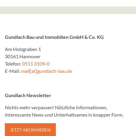
Google AdSense
Name:
_gcl_au
Gundlach Bau und Immobilien GmbH & Co. KG
Anbieter:
Google Ireland Limited, 
Am Holzgraben 1
Dublin 4, Ireland
30161 Hannover
Telefon:
0511 3109-0
Zweck:
E-Mail:
mail[at]gundlach-bau.de
Cookie von Google, das f
Anzeigenmessung verwend
Cookie Laufzeit:
Gundlach Newsletter
1 Monat
Nichts mehr verpassen! Nützliche Informationen,
Google Tag Manager
interessante News und Unterhaltsames in knapper Form.
Name:
JETZT ABONNIEREN
_ga,_gat,_gid