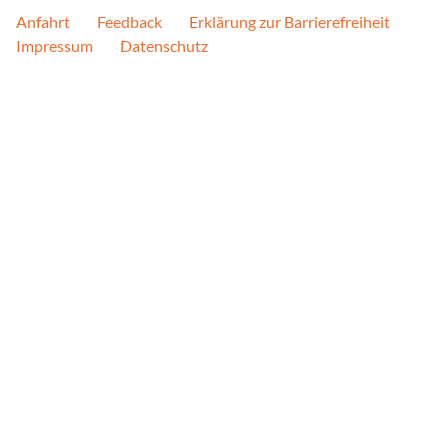
Anfahrt
Feedback
Erklärung zur Barrierefreiheit
Plattformen werden stand
Impressum
Datenschutz
Cookies von externen Med
der Zugriff auf diese Inha
Einwilligung mehr.
Google Maps
Anbieter:
Google, Gordon House, Bar
Zweck:
Google stellt verschiede
Diese Seite nutzt Google
Social Media Postings
Anbieter:
curator.io
Zweck: