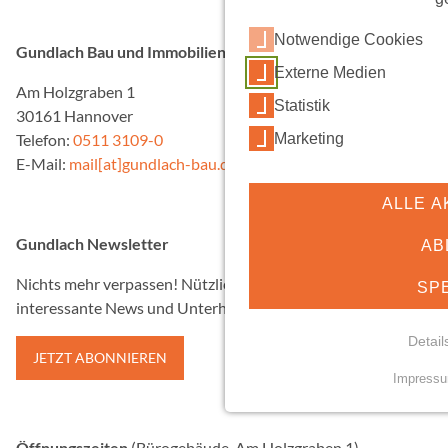
e
r
Notwendige Cookies
Gundlach Bau und Immobilien GmbH & Co. KG
w
Externe Medien
e
Am Holzgraben 1
Statistik
n
30161 Hannover
d
Marketing
Telefon:
0511 3109-0
e
E-Mail:
mail[at]gundlach-bau.de
t
.
ALLE A
Gundlach Newsletter
AB
Nichts mehr verpassen! Nützliche Informationen,
SP
interessante News und Unterhaltsames in knapper Form.
Detail
JETZT ABONNIEREN
Impress
NOTWENDIGE COO
Essenzielle Cookies erm
Öffnungszeiten
(Bürogebäude, Am Holzgraben 1)