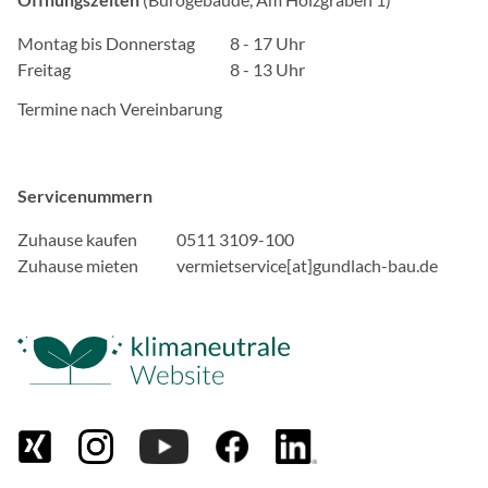
Funktionen und sind für d
Nutzung der Website erfor
Montag bis Donnerstag
8 - 17 Uhr
Freitag
8 - 13 Uhr
mindshape Cookie Con
Termine nach Vereinbarung
Name:
cookie_consent
Anbieter:
Servicenummern
Gundlach Bau und Immob
Zuhause kaufen
0511 3109-100
Zweck:
Zuhause mieten
vermietservice[at]gundlach-bau.de
Speichert die Einstellung
und Cookies zugelassen w
Cookie Laufzeit:
1 Jahr
EXTERNE MEDIEN
Inhalte von Videoplattfo