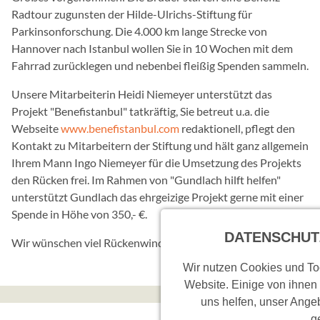
ä
Radtour zugunsten der Hilde-Ulrichs-Stiftung für
n
Parkinsonforschung. Die 4.000 km lange Strecke von
g
Hannover nach Istanbul wollen Sie in 10 Wochen mit dem
l
Fahrrad zurücklegen und nebenbei fleißig Spenden sammeln.
i
c
Unsere Mitarbeiterin Heidi Niemeyer unterstützt das
h
Projekt "Benefistanbul" tatkräftig, Sie betreut u.a. die
k
Webseite
www.benefistanbul.com
redaktionell, pflegt den
e
Kontakt zu Mitarbeitern der Stiftung und hält ganz allgemein
i
Ihrem Mann Ingo Niemeyer für die Umsetzung des Projekts
t
den Rücken frei. Im Rahmen von "Gundlach hilft helfen"
s
unterstützt Gundlach das ehrgeizige Projekt gerne mit einer
s
Spende in Höhe von 350,- €.
y
DATENSCHUT
s
Wir wünschen viel Rückenwind und eine schöne Zeit!
t
Wir nutzen Cookies und Too
e
Website. Einige von ihnen
m
uns helfen, unser Angeb
v
g