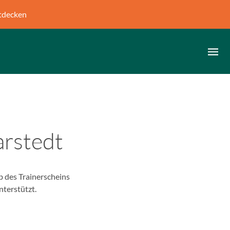
tdecken
arstedt
 des Trainerscheins
nterstützt.