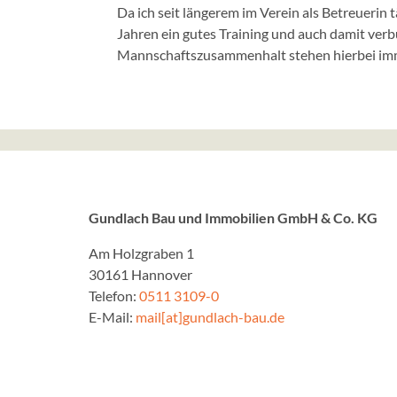
Da ich seit längerem im Verein als Betreuerin 
Jahren ein gutes Training und auch damit verb
Mannschaftszusammenhalt stehen hierbei immer
Gundlach Bau und Immobilien GmbH & Co. KG
Am Holzgraben 1
30161 Hannover
Telefon:
0511 3109-0
E-Mail:
mail[at]gundlach-bau.de