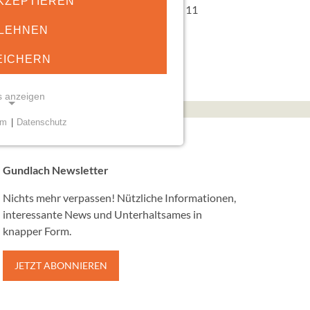
KZEPTIEREN
chen. So kann den Kids im Alter von 8 - 11
piel, Fairness und der
LEHNEN
EICHERN
s anzeigen
um
|
Datenschutz
KIES
öglichen grundlegende
Gundlach Newsletter
ie einwandfreie Funktion und
derlich.
Nichts mehr verpassen! Nützliche Informationen,
interessante News und Unterhaltsames in
sent
knapper Form.
JETZT ABONNIEREN
ilien GmbH &