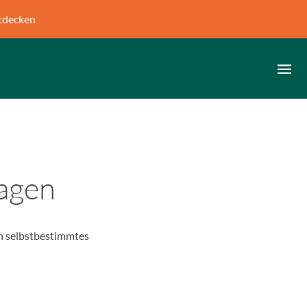
tdecken
agen
n selbstbestimmtes