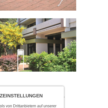
tarbeiter gern zur
ZEINSTELLUNGEN
ls von Drittanbietern auf unserer