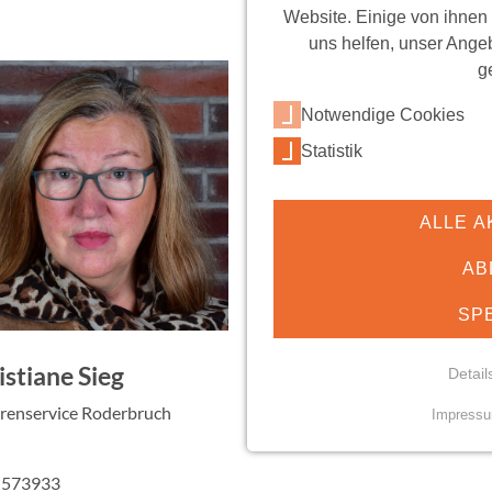
Website. Einige von ihnen
uns helfen, unser Angeb
g
Notwendige Cookies
Statistik
ALLE A
AB
SP
istiane Sieg
Detail
renservice Roderbruch
Impress
NOTWENDIGE COO
Essenzielle Cookies erm
 573933