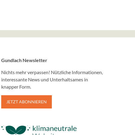
ie einwandfreie Funktion und
derlich.
sent
ilien GmbH &
Gundlach Newsletter
Nichts mehr verpassen! Nützliche Informationen,
interessante News und Unterhaltsames in
en der
knapper Form.
s und Cookies
.
JETZT ABONNIEREN