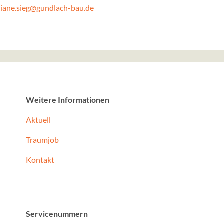
Funktionen und sind für d
tiane.sieg@gundlach-bau.de
Nutzung der Website erfor
mindshape Cookie Con
Name:
cookie_consent
Anbieter:
Gundlach Bau und Immob
Weitere Informationen
Co. KG
Aktuell
Zweck:
Speichert die Einstellung
Traumjob
Besucher, welche Service
zugelassen werden sollen
Kontakt
Cookie Laufzeit:
1 Jahr
Servicenummern