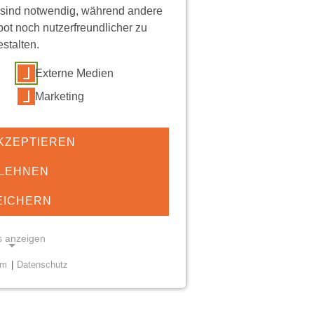
 sind notwendig, während andere
ot noch nutzerfreundlicher zu
estalten.
Externe Medien
Marketing
KZEPTIEREN
LEHNEN
EICHERN
s anzeigen
um
|
Datenschutz
KIES
öglichen grundlegende