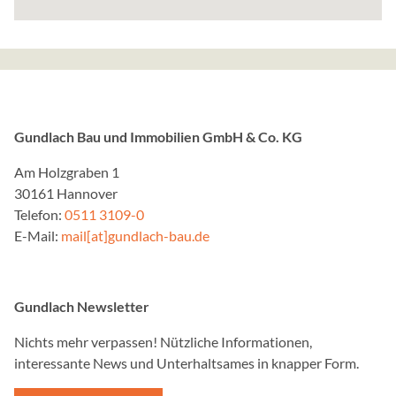
EXTERNE MEDIEN
Inhalte von Videoplattfo
Plattformen werden stand
Cookies von externen Med
der Zugriff auf diese Inha
Einwilligung mehr.
Gundlach Bau und Immobilien GmbH & Co. KG
Am Holzgraben 1
Google Maps
30161 Hannover
Anbieter:
Telefon:
0511 3109-0
Google, Gordon House, Bar
E-Mail:
mail[at]gundlach-bau.de
Zweck:
Google stellt verschiede
Diese Seite nutzt Google
Gundlach Newsletter
Nichts mehr verpassen! Nützliche Informationen,
Social Media Postings
interessante News und Unterhaltsames in knapper Form.
Anbieter: