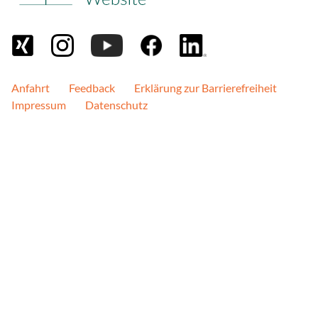
Cookie Laufzeit:
bis zu 18 Monate
Brevo Newsletter
Anfahrt
Feedback
Erklärung zur Barrierefreiheit
Impressum
Datenschutz
Anbieter:
Sendinblue GmbH
Zweck:
Dient zur Darstellung de
bereitgstellt durch den Di
Perbit Stellenanzeigen
Name:
ARRAffinitySameSite, ARRA
Anbieter:
perbit Software GmbH