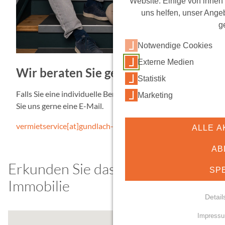
Website. Einige von ihnen
uns helfen, unser Angeb
g
Notwendige Cookies
Externe Medien
Wir beraten Sie gern!
Statistik
Falls Sie eine individuelle Beratung benötigen, schreiben
Marketing
Sie uns gerne eine E-Mail.
vermietservice[at]gundlach-bau.de
ALLE A
AB
Erkunden Sie das Umfeld der
SP
Immobilie
Detail
Impress