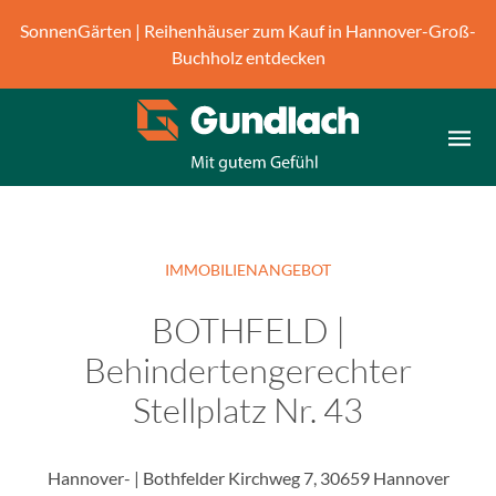
B
SonnenGärten | Reihenhäuser zum Kauf in Hannover-Groß-
i
Buchholz entdecken
t
t
e
b
e
a
c
h
IMMOBILIENANGEBOT
t
e
BOTHFELD |
n
S
Behindertengerechter
i
Stellplatz Nr. 43
e
,
d
Hannover- | Bothfelder Kirchweg 7, 30659 Hannover
a