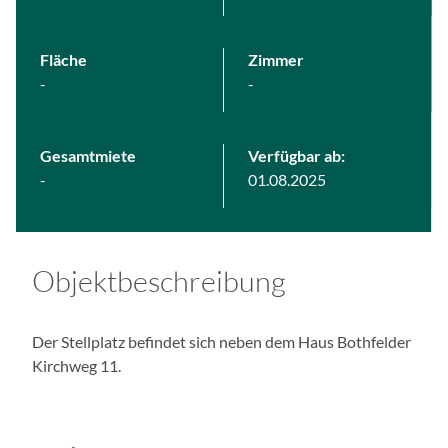
ä
n
g
Fläche
Zimmer
l
-
-
i
c
h
Gesamtmiete
Verfügbar ab:
k
-
01.08.2025
e
i
t
s
Objektbeschreibung
s
y
s
Der Stellplatz befindet sich neben dem Haus Bothfelder
t
Kirchweg 11.
e
m
v