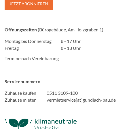
curator.io
JETZT ABONNIEREN
Zweck:
Wir betten unsere Social 
Dienstleistung von curator
Öffnungszeiten
(Bürogebäude, Am Holzgraben 1)
werden Serververbindunge
aufgebaut.
Montag bis Donnerstag
8 - 17 Uhr
Freitag
8 - 13 Uhr
YouTube
Termine nach Vereinbarung
Name:
GED_PLAYLIST_ACTIVIT
VISITOR_INFO1_LIVE__de
Servicenummern
VISITOR_INFO1_LIVE__k
NID, ACLK_DATA, VISIT
Zuhause kaufen
0511 3109-100
Zuhause mieten
vermietservice[at]gundlach-bau.de
Anbieter:
Google Ireland Limited
Zweck:
Inhalte von YouTube könne