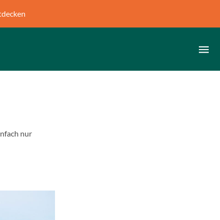
tdecken
infach nur