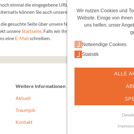
noch einmal die eingegebene URL und stellen Sie sicher, dass Sie all
Wir nutzen Cookies und Too
lternativ können Sie auch unsere
Suche
benutzen.
Website. Einige von ihnen
e die gesuchte Seite über unsere Navigation am oberen Bildschirmr
uns helfen, unser Angeb
ekt unsere
Startseite
. Falls wir Ihnen persönlich behilflich sein so
g
ns eine
E-Mail
schreiben.
Notwendige Cookies
Statistik
ALLE A
Weitere Informationen
AB
Aktuell
SP
Traumjob
Detail
Kontakt
Impress
NOTWENDIGE COO