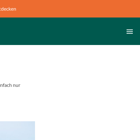
tdecken
infach nur