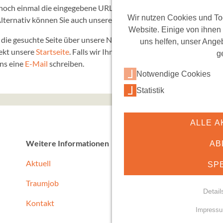
noch einmal die eingegebene URL und stellen Sie sicher, dass Sie all
Wir nutzen Cookies und Too
lternativ können Sie auch unsere
Suche
benutzen.
Website. Einige von ihnen
e die gesuchte Seite über unsere Navigation am oberen Bildschirmr
uns helfen, unser Angeb
ekt unsere
Startseite
. Falls wir Ihnen persönlich behilflich sein so
g
ns eine
E-Mail
schreiben.
Notwendige Cookies
Statistik
ALLE A
Weitere Informationen
AB
Aktuell
SP
Traumjob
Detail
Kontakt
Impress
NOTWENDIGE COO