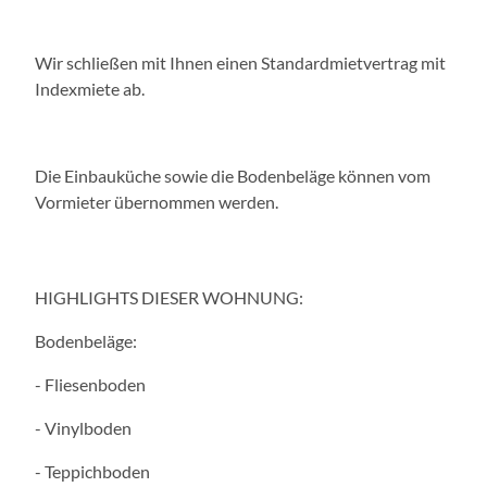
e
r
Wir schließen mit Ihnen einen Standardmietvertrag mit
w
Indexmiete ab.
e
n
d
e
Die Einbauküche sowie die Bodenbeläge können vom
t
Vormieter übernommen werden.
.
HIGHLIGHTS DIESER WOHNUNG:
Bodenbeläge:
- Fliesenboden
- Vinylboden
- Teppichboden