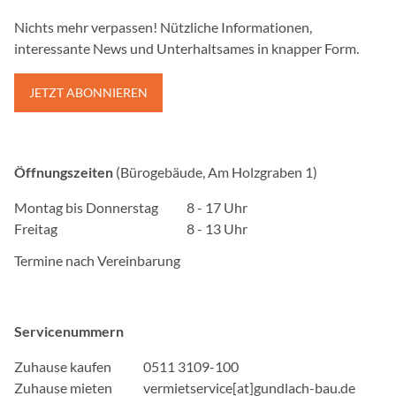
Nichts mehr verpassen! Nützliche Informationen,
Zweck:
Dient zur Darstellung de
interessante News und Unterhaltsames in knapper Form.
bereitgstellt durch den Di
JETZT ABONNIEREN
Perbit Stellenanzeigen
Name:
Öffnungszeiten
(Bürogebäude, Am Holzgraben 1)
ARRAffinitySameSite, ARRA
Anbieter:
Montag bis Donnerstag
8 - 17 Uhr
perbit Software GmbH
Freitag
8 - 13 Uhr
Zweck:
Termine nach Vereinbarung
Wird verwendet, um Verke
mehreren Servern zu verte
optimieren.
Servicenummern
ImmoScout24
Zuhause kaufen
0511 3109-100
Zuhause mieten
vermietservice[at]gundlach-bau.de