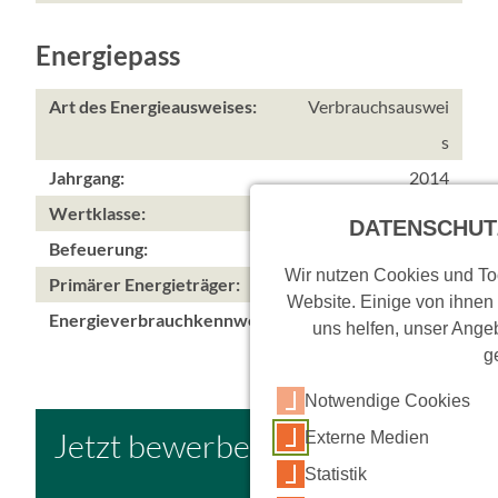
Energiepass
Art des Energieausweises:
Verbrauchsauswei
s
Jahrgang:
2014
Wertklasse:
B
DATENSCHUT
Befeuerung:
Wir nutzen Cookies und Too
Primärer Energieträger:
Fernwärme
Website. Einige von ihnen
Energieverbrauchkennwert:
68 kWh/(m²*a)
uns helfen, unser Angeb
g
Notwendige Cookies
Jetzt bewerben
Externe Medien
Statistik