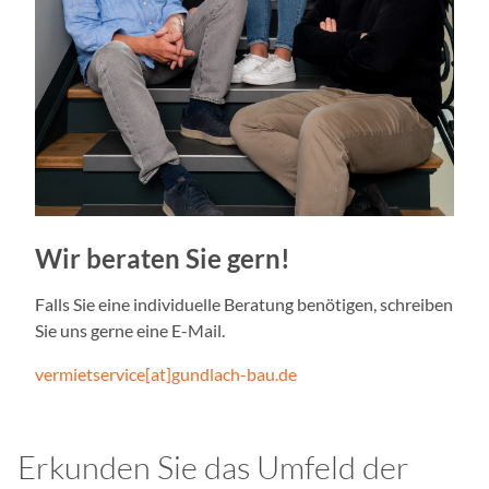
cookie_consent
Anbieter:
Gundlach Bau und Immob
Zweck:
Speichert die Einstellung
und Cookies zugelassen w
Cookie Laufzeit:
1 Jahr
Wir beraten Sie gern!
Falls Sie eine individuelle Beratung benötigen, schreiben
EXTERNE MEDIEN
Sie uns gerne eine E-Mail.
Inhalte von Videoplattfo
vermietservice[at]gundlach-bau.de
Plattformen werden stand
Cookies von externen Med
der Zugriff auf diese Inha
Einwilligung mehr.
Erkunden Sie das Umfeld der