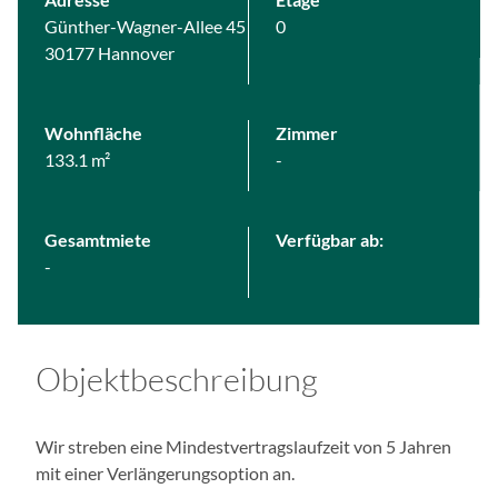
ä
Günther-Wagner-Allee 45
0
n
30177 Hannover
g
l
i
Wohnfläche
Zimmer
c
133.1 m²
-
h
k
e
Gesamtmiete
Verfügbar ab:
i
-
t
s
s
y
Objektbeschreibung
s
t
e
Wir streben eine Mindestvertragslaufzeit von 5 Jahren
m
mit einer Verlängerungsoption an.
v