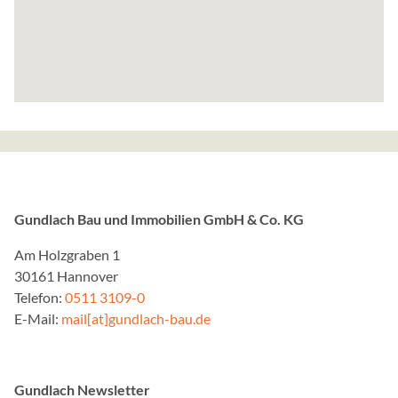
YouTube
Name:
GED_PLAYLIST_ACTIVIT
VISITOR_INFO1_LIVE__de
VISITOR_INFO1_LIVE__k
NID, ACLK_DATA, VISIT
Anbieter:
Google Ireland Limited
Zweck:
Gundlach Bau und Immobilien GmbH & Co. KG
Inhalte von YouTube könne
Am Holzgraben 1
Cookie Laufzeit:
30161 Hannover
bis zu 18 Monate
Telefon:
0511 3109-0
E-Mail:
mail[at]gundlach-bau.de
Brevo Newsletter
Anbieter:
Gundlach Newsletter
Sendinblue GmbH