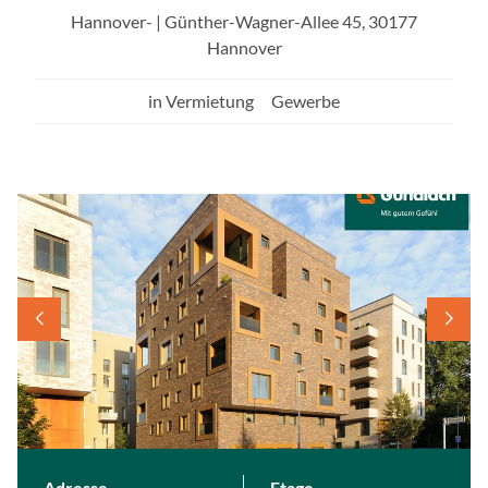
s
Hannover- | Günther-Wagner-Allee 45, 30177
s
Hannover
d
i
in Vermietung
Gewerbe
e
s
e
S
e
i
t
e
e
i
n
Z
u
g
Adresse
Etage