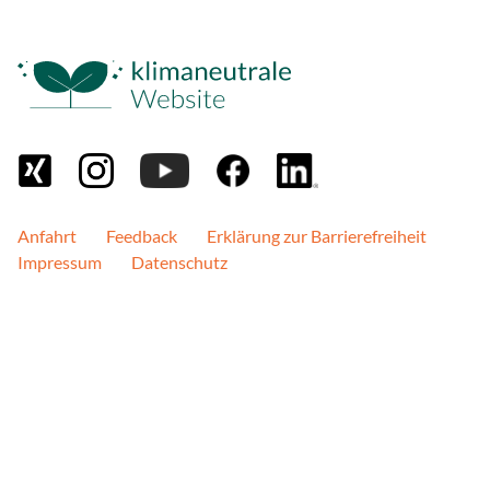
Name:
JSESSIONID
Anbieter:
ImmoScout24 GmbH
Zweck:
Anzeige von eingebettete
iFrame von ImmoScout.
Cookie Laufzeit:
Anfahrt
Feedback
Erklärung zur Barrierefreiheit
Ende der Sitzung
Impressum
Datenschutz
STATISTIK
Statistik Cookies erfass
Informationen helfen uns 
Besucher unsere Website
Google Analytics