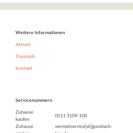
Zweck:
Google stellt verschiede
zur Verfügung. Diese Seit
Maps.
Weitere Informationen
Aktuell
Social Media Postings
Traumjob
Anbieter:
curator.io
Kontakt
Zweck:
Wir betten unsere Social 
über die Dienstleistung von
unsere Webseite ein. Daf
Servicenummern
Serververbindungen zu d
Dienstleister aufgebaut.
Zuhause
0511 3109-100
kaufen
Zuhause
vermietservice[at]gundlach-
YouTube