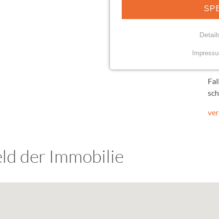
SP
Detail
Impress
Wi
NOTWENDIGE COO
Essenzielle Cookies erm
Fal
Funktionen und sind für d
sch
Nutzung der Website erfor
ver
mindshape Cookie Con
Name:
ld der Immobilie
cookie_consent
Anbieter:
Gundlach Bau und Immob
Co. KG
Zweck: