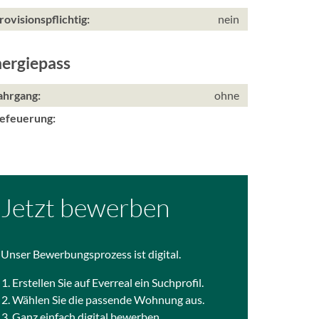
rovisionspflichtig:
nein
ergiepass
ahrgang:
ohne
efeuerung:
Jetzt bewerben
Unser Bewerbungsprozess ist digital.
Erstellen Sie auf Everreal ein Suchprofil.
Wählen Sie die passende Wohnung aus.
Ganz einfach digital bewerben.