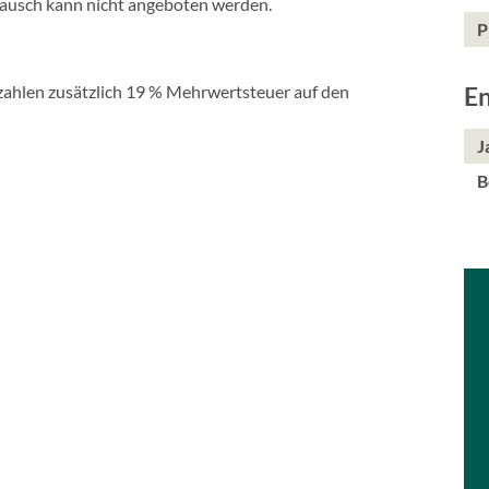
ztausch kann nicht angeboten werden.
P
hlen zusätzlich 19 % Mehrwertsteuer auf den
En
J
B