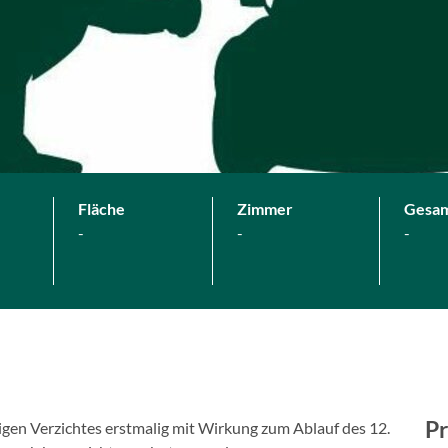
Fläche
Zimmer
Gesa
-
-
-
Pr
igen Verzichtes erstmalig mit Wirkung zum Ablauf des 12.