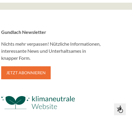
ne Webservices
e nutzt Google
Gundlach Newsletter
Nichts mehr verpassen! Nützliche Informationen,
interessante News und Unterhaltsames in
knapper Form.
JETZT ABONNIEREN
Media Postings
 curator.io in
ür werden
iesem
Zug&auml;nglichkeit