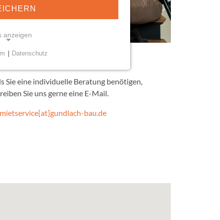
EICHERN
s anzeigen
um
|
Datenschutz
r beraten Sie gern!
KIES
öglichen grundlegende
ls Sie eine individuelle Beratung benötigen,
ie einwandfreie Funktion und
reiben Sie uns gerne eine E-Mail.
derlich.
mietservice[at]gundlach-bau.de
sent
ilien GmbH &