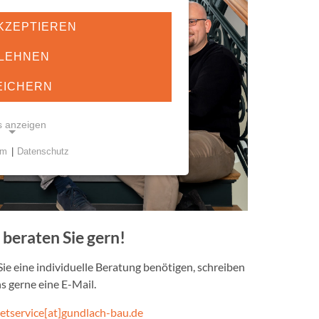
KZEPTIEREN
LEHNEN
EICHERN
s anzeigen
um
|
Datenschutz
KIES
öglichen grundlegende
ie einwandfreie Funktion und
derlich.
 beraten Sie gern!
sent
 Sie eine individuelle Beratung benötigen, schreiben
ns gerne eine E-Mail.
etservice[at]gundlach-bau.de