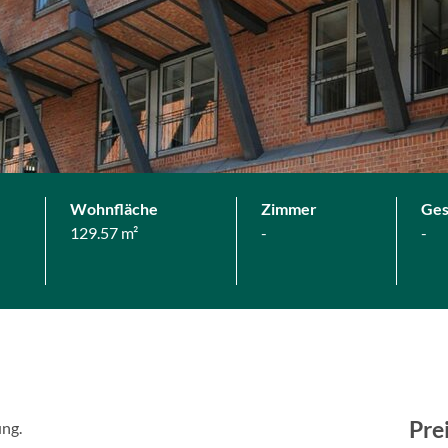
Wohnfläche
Zimmer
Ges
129.57 m²
-
-
Pre
ung.