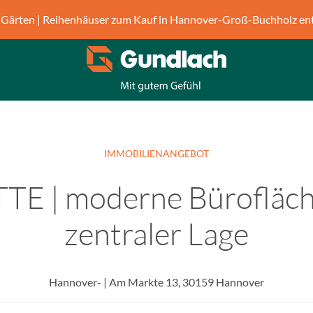
Gärten | Reihenhäuser zum Kauf in Hannover-Groß-Buchholz en
IMMOBILIENANGEBOT
TE | moderne Bürofläch
zentraler Lage
Hannover- | Am Markte 13, 30159 Hannover