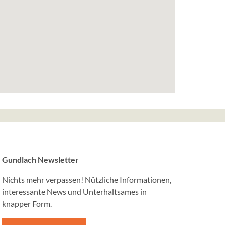
rrow Street,
ne Webservices
e nutzt Google
Gundlach Newsletter
Nichts mehr verpassen! Nützliche Informationen,
interessante News und Unterhaltsames in
Media Postings
knapper Form.
 curator.io in
ür werden