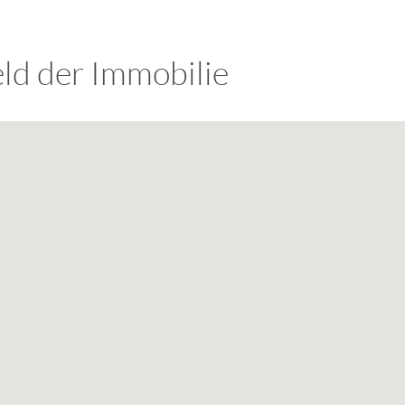
Anbieter:
Gundlach Bau und Immob
Co. KG
ld der Immobilie
Zweck:
Speichert die Einstellung
Besucher, welche Service
zugelassen werden sollen
Cookie Laufzeit:
1 Jahr
EXTERNE MEDIEN
Inhalte von Videoplattfo
Plattformen werden stand
Cookies von externen Med
der Zugriff auf diese Inha
Einwilligung mehr.