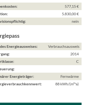
enkosten:
577,15 €
tion:
5.830,00 €
visionspflichtig:
nein
rgiepass
 des Energieausweises:
Verbrauchsausweis
rgang:
2014
tklasse:
C
euerung:
märer Energieträger:
Fernwärme
rgieverbrauchkennwert:
88 kWh/(m²*a)