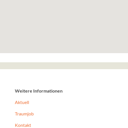
Google Maps
Anbieter:
Google, Gordon House, Ba
Dublin 4, Ireland
Zweck:
Google stellt verschiede
zur Verfügung. Diese Seit
Maps.
Social Media Postings
Anbieter:
Weitere Informationen
curator.io
Aktuell
Zweck:
Wir betten unsere Social 
Traumjob
über die Dienstleistung von
unsere Webseite ein. Daf
Kontakt