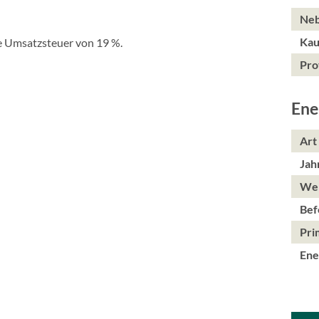
Neb
Kau
he Umsatzsteuer von 19 %.
Pro
Ene
Art
Jah
Wer
Bef
Pri
Ene