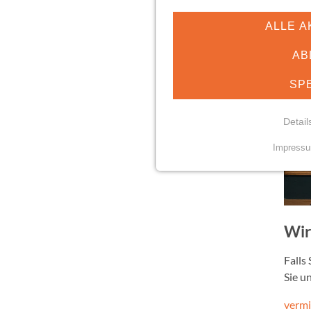
ALLE A
AB
SP
Detail
Impress
NOTWENDIGE COO
Essenzielle Cookies erm
Funktionen und sind für d
Nutzung der Website erfor
Wir
mindshape Cookie Con
Falls
Sie u
Name:
cookie_consent
vermi