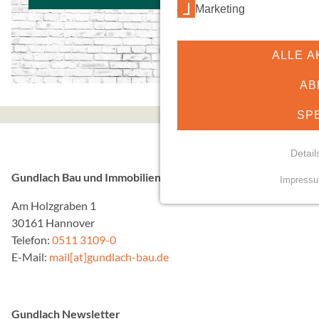
Marketing
ALLE A
AB
SP
Detail
Gundlach Bau und Immobilien GmbH & Co. KG
Impress
NOTWENDIGE COO
Am Holzgraben 1
Essenzielle Cookies erm
30161 Hannover
Funktionen und sind für d
Telefon:
0511 3109-0
Nutzung der Website erfor
E-Mail:
mail[at]gundlach-bau.de
mindshape Cookie Con
Gundlach Newsletter
Name: