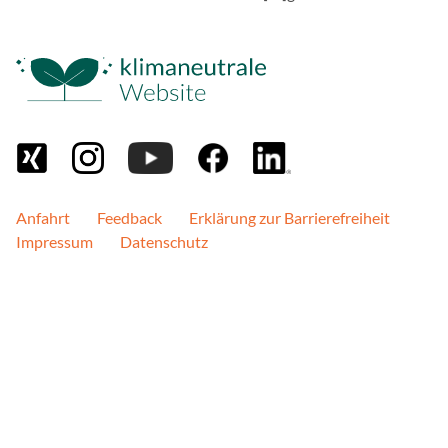
Google Maps
Anbieter:
Google, Gordon House, Bar
Zweck:
Google stellt verschiede
Diese Seite nutzt Google
Anfahrt
Feedback
Erklärung zur Barrierefreiheit
Social Media Postings
Impressum
Datenschutz
Anbieter:
curator.io
Zweck:
Wir betten unsere Social 
Dienstleistung von curator
werden Serververbindunge
aufgebaut.