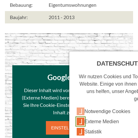
e
Bebauung:
Eigentumswohnungen
r
Baujahr:
2011 - 2013
w
e
n
d
e
t
.
DATENSCHUT
Google Maps
Wir nutzen Cookies und Too
Website. Einige von ihnen
Dieser Inhalt wird von einem Drittanbieter
uns helfen, unser Angeb
(Externe Medien) bereitgestellt. Bitte passen
g
Sie Ihre Cookie-Einstellungen an, um diesen
Notwendige Cookies
Inhalt zu laden.
Externe Medien
EINSTELLUNGEN
Statistik