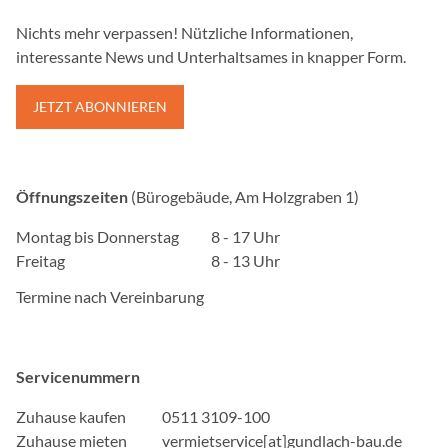
cookie_consent
Nichts mehr verpassen! Nützliche Informationen,
Anbieter:
interessante News und Unterhaltsames in knapper Form.
Gundlach Bau und Immob
JETZT ABONNIEREN
Zweck:
Speichert die Einstellung
und Cookies zugelassen w
Cookie Laufzeit:
Öffnungszeiten
(Bürogebäude, Am Holzgraben 1)
1 Jahr
Montag bis Donnerstag
8 - 17 Uhr
Freitag
8 - 13 Uhr
EXTERNE MEDIEN
Termine nach Vereinbarung
Inhalte von Videoplattfo
Plattformen werden stand
Cookies von externen Med
Servicenummern
der Zugriff auf diese Inha
Zuhause kaufen
0511 3109-100
Einwilligung mehr.
Zuhause mieten
vermietservice[at]gundlach-bau.de