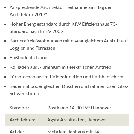
ä
Ansprechende Architektur: Teilnahme am "Tag der
n
Architektur 2013"
g
l
Hoher Energiestandard durch KfW Effizienzhaus 70-
i
Standard nach EnEV 2009
c
Barrierefreie Wohnungen mit niveaugleichem Austritt auf
h
Loggien und Terrassen
k
Fußbodenheizung
e
i
Rollläden aus Aluminium mit elektrischen Antrieb
t
Türsprechanlage mit Videofunktion und Farbbildschirm
s
Bäder mit bodengleichen Duschen und rahmenlosen Glas-
s
Schwenktüren
y
s
Standort:
Postkamp 14, 30159 Hannover
t
e
Architekten:
Agsta Architekten, Hannover
m
v
Art der
Mehrfamilienhaus mit 14