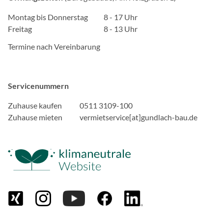
Zweck:
Speichert die Einstellung
Montag bis Donnerstag
8 - 17 Uhr
und Cookies zugelassen w
Freitag
8 - 13 Uhr
Cookie Laufzeit:
Termine nach Vereinbarung
1 Jahr
Servicenummern
EXTERNE MEDIEN
Zuhause kaufen
0511 3109-100
Inhalte von Videoplattfo
Zuhause mieten
vermietservice[at]gundlach-bau.de
Plattformen werden stand
Cookies von externen Med
der Zugriff auf diese Inha
Einwilligung mehr.
Google Maps
Anbieter:
Google, Gordon House, Bar