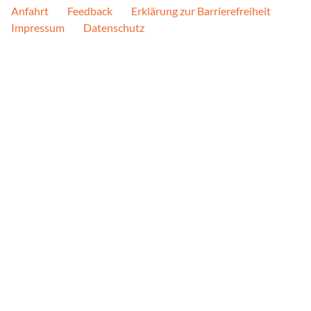
Anfahrt
Feedback
Erklärung zur Barrierefreiheit
Zweck:
Google stellt verschiede
Impressum
Datenschutz
Diese Seite nutzt Google
Social Media Postings
Anbieter:
curator.io
Zweck:
Wir betten unsere Social 
Dienstleistung von curator
werden Serververbindunge
aufgebaut.
YouTube
Name:
GED_PLAYLIST_ACTIVIT
VISITOR_INFO1_LIVE__de