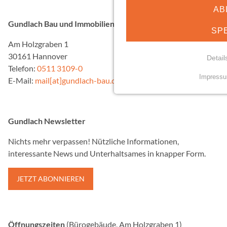
AB
Gundlach Bau und Immobilien GmbH & Co. KG
SP
Am Holzgraben 1
30161 Hannover
Detail
Telefon:
0511 3109-0
Impress
E-Mail:
mail[at]gundlach-bau.de
NOTWENDIGE COO
Essenzielle Cookies erm
Funktionen und sind für d
Gundlach Newsletter
Nutzung der Website erfor
Nichts mehr verpassen! Nützliche Informationen,
mindshape Cookie Con
interessante News und Unterhaltsames in knapper Form.
Name:
JETZT ABONNIEREN
cookie_consent
Anbieter:
Gundlach Bau und Immob
Öffnungszeiten
(Bürogebäude, Am Holzgraben 1)