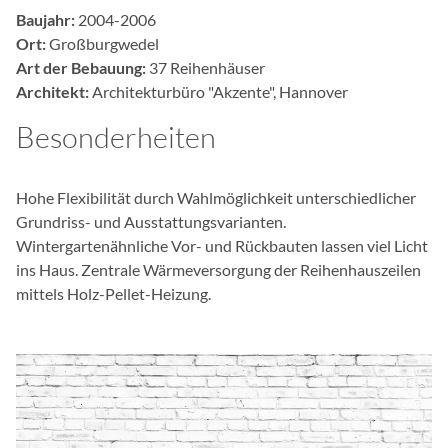
ä
Baujahr:
2004-2006
n
Ort:
Großburgwedel
g
Art der Bebauung:
37 Reihenhäuser
l
Architekt:
Architekturbüro "Akzente", Hannover
i
c
Besonderheiten
h
k
e
Hohe Flexibilität durch Wahlmöglichkeit unterschiedlicher
i
Grundriss- und Ausstattungsvarianten.
t
Wintergartenähnliche Vor- und Rückbauten lassen viel Licht
s
ins Haus. Zentrale Wärmeversorgung der Reihenhauszeilen
s
mittels Holz-Pellet-Heizung.
y
s
t
e
m
v