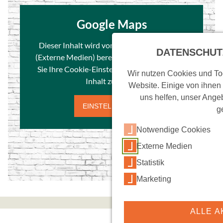
e
r
Google Maps
w
e
Dieser Inhalt wird von einem Drittanbieter
DATENSCHUT
n
(Externe Medien) bereitgestellt. Bitte passen
d
Sie Ihre Cookie-Einstellungen an, um diesen
Wir nutzen Cookies und Too
e
Inhalt zu laden.
Website. Einige von ihnen
t
uns helfen, unser Angeb
.
EINSTELLUNGEN
g
Notwendige Cookies
Externe Medien
Statistik
Marketing
ALLE A