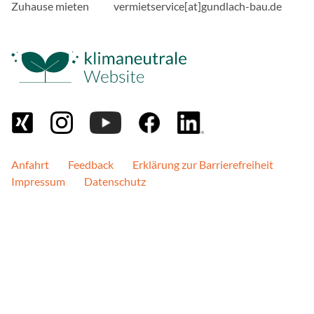
Zuhause mieten
vermietservice[at]gundlach-bau.de
interne Analysen verwende
Besucher zu optimieren.
Cookie Laufzeit:
bis zu 2 Jahre
MARKETING
Meta Pixel
Anfahrt
Feedback
Erklärung zur Barrierefreiheit
Name:
Impressum
Datenschutz
_fbp
Anbieter:
Meta Platforms Ireland Li
Dublin 2, Ireland
Zweck:
Cookie von Facebook, das
Targeting und Anzeigenm