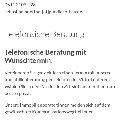
0511 3109-228
bcookie, bscookie, lidc, 
sebastian.buettner[at]gundlach-bau.de
Anbieter:
LinkedIn Corporation
Telefonsiche Beratung
Zweck:
Wird genutzt, um Besuche
verfolgen, und relevante
Telefonische Beratung mit
Präferenzen des Besuche
Wunschtermin:
Cookie Laufzeit:
2 Jahre
Vereinbaren Sie ganz einfach einen Termin mit unserer
Immobilienberatung per Telefon oder Videokonferenz.
Wählen Sie in dem Modul den Zeitslot aus, der Ihnen am
besten passt.
Unsere Immobilienberater:innen melden sich auf dem
gewünschten Kommunikationsweg bei Ihnen.