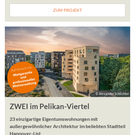
Name:
ZUM PROJEKT
ARRAffinitySameSite, ARRA
Anbieter:
perbit Software GmbH
Zweck:
Wird verwendet, um Verke
mehreren Servern zu verte
optimieren.
ImmoScout24
Name:
© Alexander Schlichter
JSESSIONID
ZWEI im Pelikan-Viertel
Anbieter:
ImmoScout24 GmbH
23 einzigartige Eigentumswohnungen mit
außergewöhnlicher Architektur im beliebten Stadtteil
Zweck:
Hannover-List
Anzeige von eingebettete