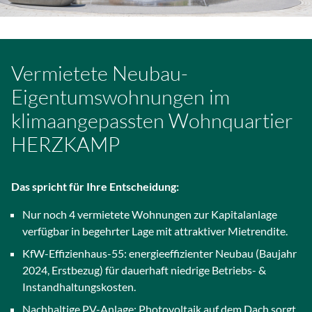
ä
n
g
l
Vermietete Neubau-
i
c
Eigentumswohnungen im
h
klimaangepassten Wohnquartier
k
e
HERZKAMP
i
t
s
Das spricht für Ihre Entscheidung:
s
Nur noch 4 vermietete Wohnungen zur Kapitalanlage
y
verfügbar in begehrter Lage mit attraktiver Mietrendite.
s
t
KfW-Effizienhaus-55: energieeffizienter Neubau (Baujahr
e
2024, Erstbezug) für dauerhaft niedrige Betriebs- &
m
Instandhaltungskosten.
v
Nachhaltige PV-Anlage: Photovoltaik auf dem Dach sorgt