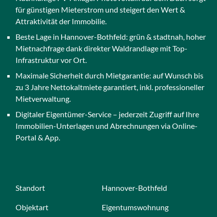
e
für günstigen Mieterstrom und steigert den Wert &
r
Attraktivität der Immobilie.
w
Beste Lage in Hannover-Bothfeld: grün & stadtnah, hoher
e
Mietnachfrage dank direkter Waldrandlage mit Top-
n
Infrastruktur vor Ort.
d
e
Maximale Sicherheit durch Mietgarantie: auf Wunsch bis
t
zu 3 Jahre Nettokaltmiete garantiert, inkl. professioneller
.
Mietverwaltung.
Digitaler Eigentümer-Service – jederzeit Zugriff auf Ihre
Immobilien-Unterlagen und Abrechnungen via Online-
Portal & App.
Standort
Hannover-Bothfeld
Objektart
Eigentumswohnung