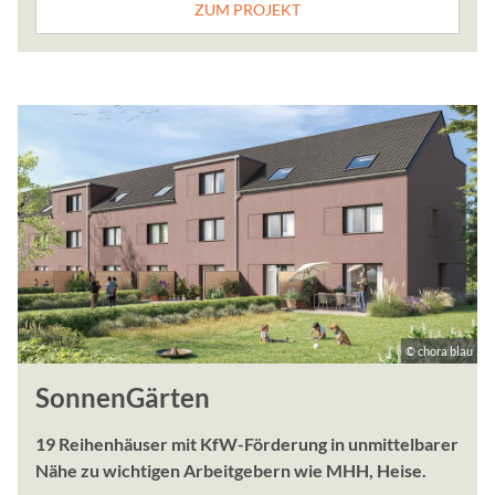
und Cookies zugelassen w
ZUM PROJEKT
Cookie Laufzeit:
1 Jahr
EXTERNE MEDIEN
Inhalte von Videoplattfo
Plattformen werden stand
Cookies von externen Med
der Zugriff auf diese Inha
Einwilligung mehr.
Google Maps
© chora blau
SonnenGärten
Anbieter:
Google, Gordon House, Bar
19 Reihenhäuser mit KfW-Förderung in unmittelbarer
Zweck:
Nähe zu wichtigen Arbeitgebern wie MHH, Heise.
Google stellt verschiede