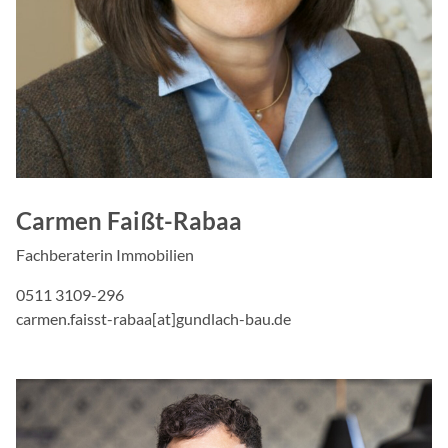
Zweck:
Cookie von Facebook, das
Targeting und Anzeigenm
Cookie Laufzeit:
3 Monate
Google AdSense
Name:
Carmen Faißt-Rabaa
_gcl_au
Fachberaterin Immobilien
Anbieter:
Google Ireland Limited, 
0511 3109-296
Dublin 4, Ireland
carmen.faisst-rabaa[at]gundlach-bau.de
Zweck:
Cookie von Google, das f
Anzeigenmessung verwend
Cookie Laufzeit: