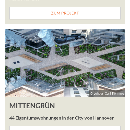
iFrame von ImmoScout.
ZUM PROJEKT
Cookie Laufzeit:
Ende der Sitzung
STATISTIK
Statistik Cookies erfass
Informationen helfen uns 
Besucher unsere Website
Google Analytics
© Lohaus_Carl_Köhlmos
Name:
_gat_UA_114043058_1, _
MITTENGRÜN
Anbieter:
44 Eigentumswohnungen in der City von Hannover
Google Ireland Limited, 
Dublin 4, Ireland