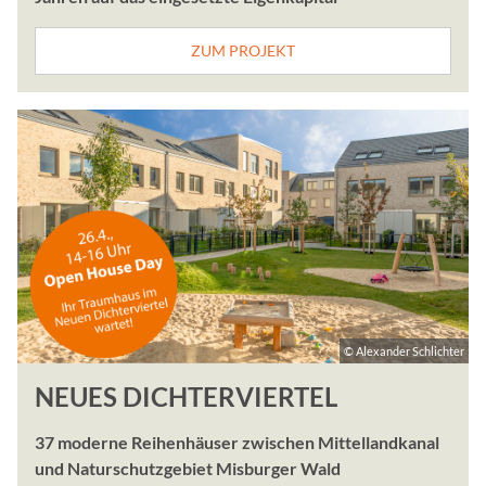
Anbieter:
ZUM PROJEKT
Google Ireland Limited
Zweck:
Inhalte von YouTube könne
Cookie Laufzeit:
bis zu 18 Monate
Brevo Newsletter
Anbieter:
Sendinblue GmbH
© Alexander Schlichter
Zweck:
Dient zur Darstellung de
NEUES DICHTERVIERTEL
bereitgstellt durch den Di
37 moderne Reihenhäuser zwischen Mittellandkanal
Perbit Stellenanzeigen
und Naturschutzgebiet Misburger Wald