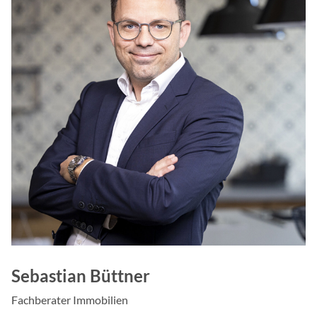
1 Monat
Google Tag Manager
Name:
_ga,_gat,_gid
Anbieter:
Google Ireland Limited, 
Dublin 4, Ireland
Zweck:
Cookie von Google zur Ste
und Ereignisbehandlung.
Cookie Laufzeit:
2 Jahre
Sebastian Büttner
LinkedIn Insight-Tag
Fachberater Immobilien
Name: