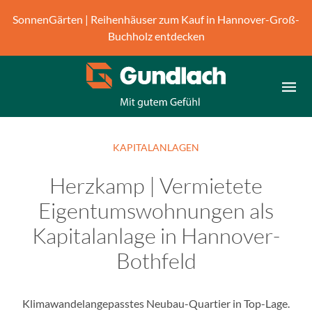
B
SonnenGärten | Reihenhäuser zum Kauf in Hannover-Groß-
i
Buchholz entdecken
t
t
e
b
e
a
c
KAPITALANLAGEN
h
t
Herzkamp | Vermietete
e
Eigentumswohnungen als
n
S
Kapitalanlage in Hannover-
i
Bothfeld
e
,
d
Klimawandelangepasstes Neubau-Quartier in Top-Lage.
a