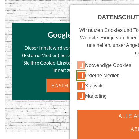
DATENSCHUT
Wir nutzen Cookies und Too
Google Maps
Website. Einige von ihnen
uns helfen, unser Angeb
Dieser Inhalt wird von einem Drittanbieter
g
(Externe Medien) bereitgestellt. Bitte passen
Sie Ihre Cookie-Einstellungen an, um diesen
Notwendige Cookies
Inhalt zu laden.
Externe Medien
Statistik
EINSTELLUNGEN
Marketing
ALLE A
AB