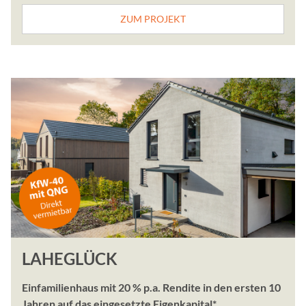
Diese Seite nutzt Google
ZUM PROJEKT
Social Media Postings
Anbieter:
curator.io
Zweck:
Wir betten unsere Social 
Dienstleistung von curator
werden Serververbindunge
aufgebaut.
YouTube
Name:
LAHEGLÜCK
GED_PLAYLIST_ACTIVIT
VISITOR_INFO1_LIVE__de
VISITOR_INFO1_LIVE__k
Einfamilienhaus mit 20 % p.a. Rendite in den ersten 10
NID, ACLK_DATA, VISIT
Jahren auf das eingesetzte Eigenkapital*