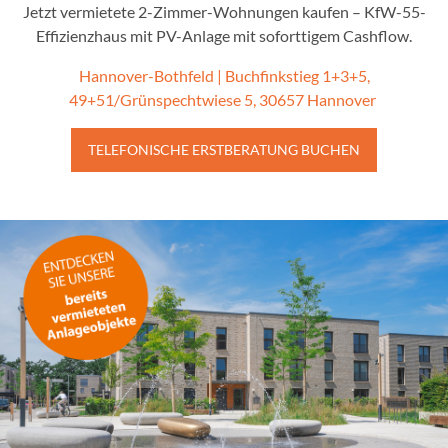
Jetzt vermietete 2-Zimmer-Wohnungen kaufen – KfW-55-
s
Effizienzhaus mit PV-Anlage mit soforttigem Cashflow.
s
d
Hannover-Bothfeld | Buchfinkstieg 1+3+5,
i
49+51/Grünspechtwiese 5, 30657 Hannover
e
s
TELEFONISCHE ERSTBERATUNG BUCHEN
e
S
e
i
t
e
e
i
n
Z
u
g